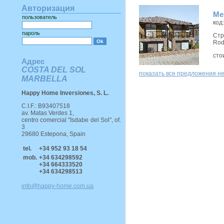
Авторизация
Ме
пользователь
код
пароль
Стр
Rod
сто
Адрес
COSTA DEL SOL
показать все предложения н
MARBELLA
Happy Home Inversiones, S. L.
C.I.F.: B93407518
av. Matas Verdes 1,
centro comercial "Isdabe del Sol", of.
3
29680 Estepona, Spain
tel.
+34 952 93 18 54
mob.
+34 634298592
+34 664333520
+34 634298513
info@happy-home.com.ua