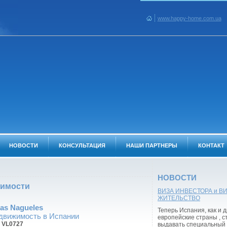
www.happy-home.com.ua
НОВОСТИ
КОНСУЛЬТАЦИЯ
НАШИ ПАРТНЕРЫ
КОНТАКТ
НОВОСТИ
жимости
ВИЗА ИНВЕСТОРА и В
ЖИТЕЛЬСТВО
las Nagueles
Теперь Испания, как и 
движимость в Испании
европейские страны , с
:
VL0727
выдавать специальный 