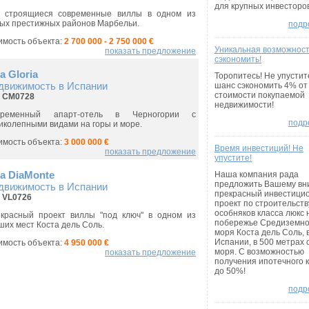
для крупных инвесторов
 строящиеся современные виллы в одном из
ых престижных районов Марбельи.
подр
имость объекта:
2 700 000 - 2 750 000 €
Уникальная возможнос
показать предложение
сэкономить!
la Gloria
Торопитесь! Не упустит
движимость в Испании
шанс сэкономить 4% от
стоимости покупаемой
:
CM0728
недвижимости!
временный апарт-отель в Черногории с
подр
иколепными видами на горы и море.
имость объекта:
3 000 000 €
Время инвестиций! Не
показать предложение
упустите!
la DiaMonte
Наша компания рада
предложить Вашему в
движимость в Испании
прекрасный инвестици
:
VL0726
проект по строительств
особняков класса люкс 
красный проект виллы "под ключ" в одном из
побережье Средиземно
ших мест Коста дель Соль.
моря Коста дель Соль, 
Испании, в 500 метрах 
имость объекта:
4 950 000 €
моря. С возможностью
показать предложение
получения ипотечного 
до 50%!
подр