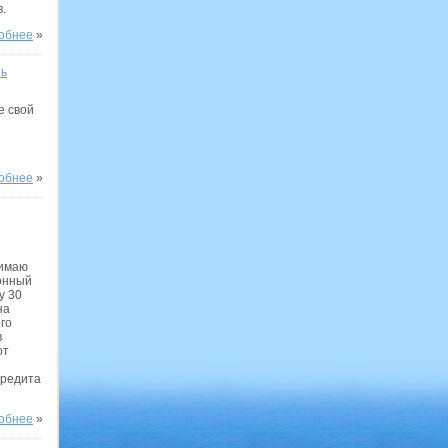
.
обнее
»
ть
е свой
обнее
»
нимаю
онный
у 30
на
го
в
от
кредита
обнее
»