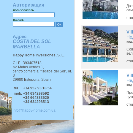
Авторизация
Две
сам
пользователь
сто
пароль
Vil
Адрес
Не
COSTA DEL SOL
код
MARBELLA
Со
вел
Happy Home Inversiones, S. L.
сто
C.I.F.: B93407518
av. Matas Verdes 1,
centro comercial "Isdabe del Sol", of.
Vil
3
29680 Estepona, Spain
Не
код
tel.
+34 952 93 18 54
Пре
mob.
+34 634298592
луч
+34 664333520
+34 634298513
сто
info@happy-home.com.ua