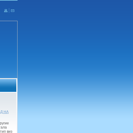
ИД НА
другие
тала
тип виз